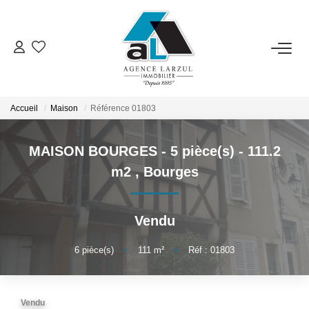
VENTES
LOCATIONS
Accueil
Maison
Référence 01803
MAISON BOURGES - 5 pièce(s) - 111.2
GESTION
m2
,
Bourges
ESTIMATION
Vendu
PROMOTION
6
pièce(s)
•
111
m²
•
Réf : 01803
NOTRE AGENCE
Vendu