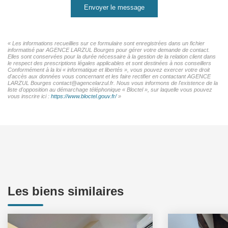
Envoyer le message
« Les informations recueillies sur ce formulaire sont enregistrées dans un fichier
informatisé par AGENCE LARZUL Bourges pour gérer votre demande de contact.
Elles sont conservées pour la durée nécessaire à la gestion de la relation client dans
le respect des prescriptions légales applicables et sont destinées à nos conseillers
Conformément à la loi « informatique et libertés », vous pouvez exercer votre droit
d'accès aux données vous concernant et les faire rectifier en contactant AGENCE
LARZUL Bourges contact@agencelarzul.fr. Nous vous informons de l'existence de la
liste d'opposition au démarchage téléphonique « Bloctel », sur laquelle vous pouvez
vous inscrire ici :
https://www.bloctel.gouv.fr/
»
Les biens similaires