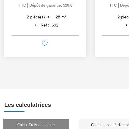
|
|
TTC
Dépôt de garantie: 520 €
TTC
Dépôt
28
m²
2
pièce(s)
2
pièc
Réf :
592
Les calculatrices
Calcul Frais de notaire
Calcul capacité d'empr