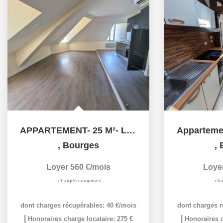
APPARTEMENT- 25 M²- LOI CARREZ- 2° ETG- BOURGES
,
Bourges
,
Loyer 560 €/mois
Loye
charges comprises
cha
dont charges récupérables: 40 €/mois
dont charges r
|
|
Honoraires charge locataire: 275 €
Honoraires c