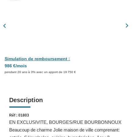
Présentation
Nous Contacter
Nos Actualités
Avis Clients
CONTACT
Simulation de remboursement :
986 €/mois
pendant 20 ans à 3% avec un apport de 19 750 €
Description
Réf : 01803
EN EXCLUSIVITE, BOURGES/RUE BOURBONNOUX
Beaucoup de charme Jolie maison de ville comprenant: