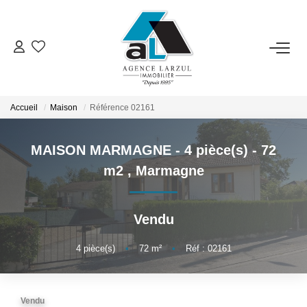
VENTES
LOCATIONS
Accueil
Maison
Référence 02161
MAISON MARMAGNE - 4 pièce(s) - 72
GESTION
m2
,
Marmagne
ESTIMATION
Vendu
PROMOTION
4
pièce(s)
•
72
m²
•
Réf : 02161
NOTRE AGENCE
Vendu