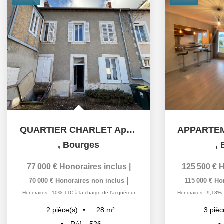
QUARTIER CHARLET Appartement Bourges 2 pièce(s)
,
Bourges
,
77 000 €
Honoraires inclus
|
125 500 €
H
|
70 000 €
Honoraires non inclus
115 000 €
Ho
Honoraires : 10% TTC à la charge de l'acquéreur
Honoraires : 9,13% 
28
m²
2
pièce(s)
3
pièc
Réf :
526