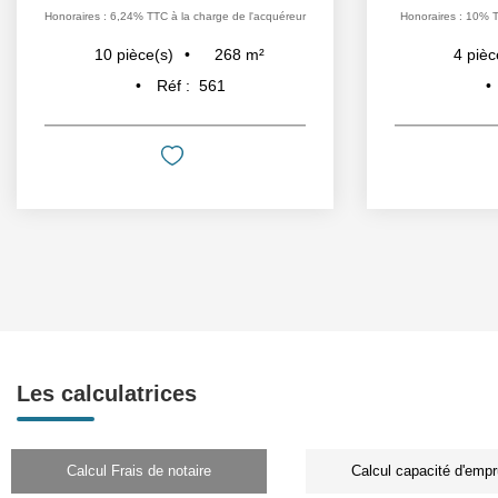
Honoraires : 6,24% TTC à la charge de l'acquéreur
Honoraires : 10% T
268
m²
10
pièce(s)
4
pièc
Réf :
561
Les calculatrices
Calcul Frais de notaire
Calcul capacité d'empr