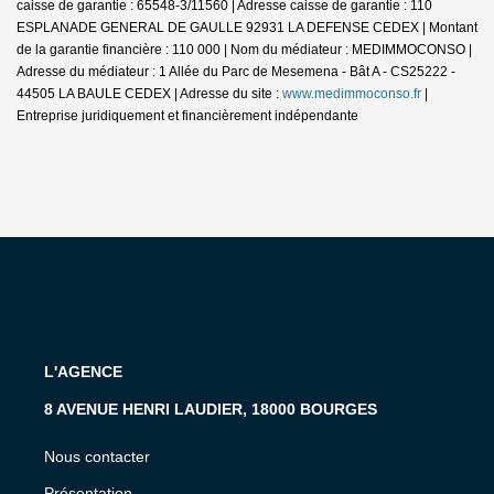
caisse de garantie : 65548-3/11560 | Adresse caisse de garantie : 110
ESPLANADE GENERAL DE GAULLE 92931 LA DEFENSE CEDEX | Montant
de la garantie financière : 110 000 | Nom du médiateur : MEDIMMOCONSO |
Adresse du médiateur : 1 Allée du Parc de Mesemena - Bât A - CS25222 -
44505 LA BAULE CEDEX | Adresse du site :
www.medimmoconso.fr
|
Entreprise juridiquement et financièrement indépendante
L'AGENCE
8 AVENUE HENRI LAUDIER, 18000 BOURGES
Nous contacter
Présentation