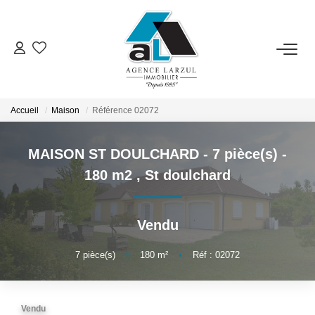
VENTES
LOCATIONS
Accueil
Maison
Référence 02072
MAISON ST DOULCHARD - 7 pièce(s) -
GESTION
180 m2
,
St doulchard
ESTIMATION
Vendu
PROMOTION
7
pièce(s)
•
180
m²
•
Réf : 02072
NOTRE AGENCE
Vendu