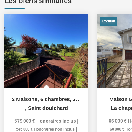
Les biens similaires
Exclusif
2 Maisons, 6 chambres, 380m2
Maison 5
,
Saint doulchard
La chape
579 000 €
Honoraires inclus
|
66 000 €
H
|
545 000 €
Honoraires non inclus
60 000 €
Hon