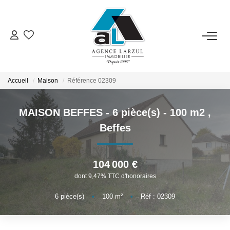
VENTES
LOCATIONS
Accueil
Maison
Référence 02309
MAISON BEFFES - 6 pièce(s) - 100 m2
,
GESTION
Beffes
ESTIMATION
104 000 €
PROMOTION
dont 9,47% TTC d'honoraires
6
pièce(s)
•
100
m²
•
Réf : 02309
NOTRE AGENCE