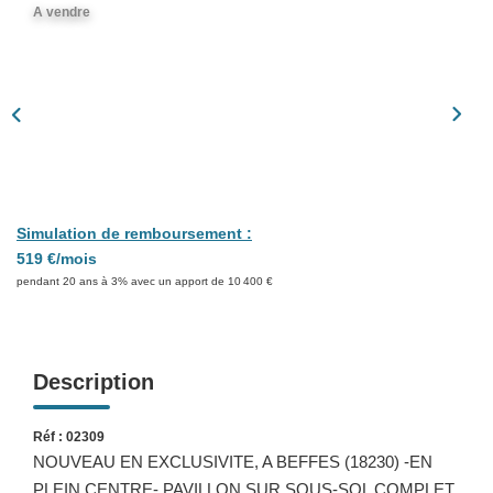
Présentation
A vendre
Nous Contacter
Nos Actualités
Avis Clients
CONTACT
Simulation de remboursement :
519 €/mois
pendant 20 ans à 3% avec un apport de 10 400 €
Description
Réf : 02309
NOUVEAU EN EXCLUSIVITE, A BEFFES (18230) -EN
PLEIN CENTRE- PAVILLON SUR SOUS-SOL COMPLET