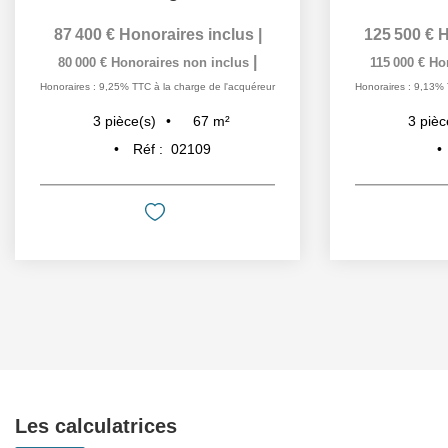
87 400 €
Honoraires inclus
|
125 500 €
H
|
80 000 €
Honoraires non inclus
115 000 €
Ho
Honoraires : 9,25% TTC à la charge de l'acquéreur
Honoraires : 9,13% 
67
m²
3
pièce(s)
3
pièc
Réf :
02109
Les calculatrices