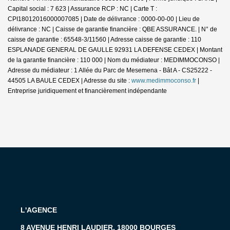
Capital social : 7 623 | Assurance RCP : NC |
Carte T :
CPI18012016000007085 | Date de délivrance : 0000-00-00 | Lieu de
délivrance : NC | Caisse de garantie financière : QBE ASSURANCE. | N° de
caisse de garantie : 65548-3/11560 | Adresse caisse de garantie : 110
ESPLANADE GENERAL DE GAULLE 92931 LA DEFENSE CEDEX | Montant
de la garantie financière : 110 000 | Nom du médiateur : MEDIMMOCONSO |
Adresse du médiateur : 1 Allée du Parc de Mesemena - Bât A - CS25222 -
44505 LA BAULE CEDEX | Adresse du site :
www.medimmoconso.fr
|
Entreprise juridiquement et financièrement indépendante
L'AGENCE
8 AVENUE HENRI LAUDIER, 18000 BOURGES