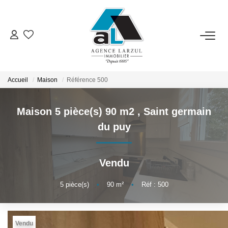
VENTES
LOCATIONS
Accueil
Maison
Référence 500
Maison 5 pièce(s) 90 m2
,
Saint germain
GESTION
du puy
ESTIMATION
Vendu
PROMOTION
5
pièce(s)
•
90
m²
•
Réf : 500
NOTRE AGENCE
Vendu
Présentation