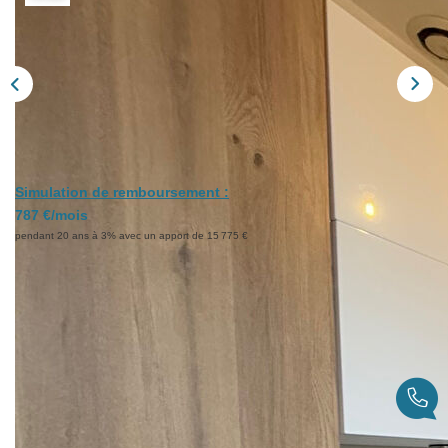
Nous Contacter
Nos Actualités
Avis Clients
CONTACT
Simulation de remboursement :
787 €/mois
pendant 20 ans à 3% avec un apport de 15 775 €
Description
Réf : 500
NOUVEAU A SAINT GERMAIN DU PUY, EN
EXCLUSIVITE, EN CENTRE VILLE, UNE MAISON