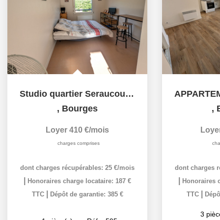
Studio quartier Seraucourt/Industrie
,
Bourges
,
Loyer 410 €/mois
Loye
charges comprises
cha
dont charges récupérables: 25 €/mois
dont charges r
|
|
Honoraires charge locataire: 187 €
Honoraires c
|
|
TTC
Dépôt de garantie: 385 €
TTC
Dépôt
3
pièc