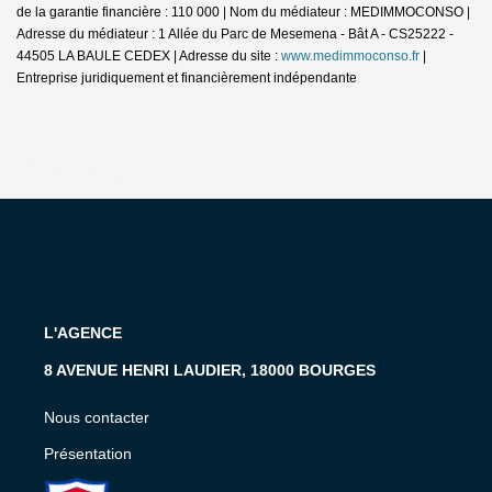
de la garantie financière : 110 000 | Nom du médiateur : MEDIMMOCONSO |
Adresse du médiateur : 1 Allée du Parc de Mesemena - Bât A - CS25222 -
44505 LA BAULE CEDEX | Adresse du site :
www.medimmoconso.fr
|
Entreprise juridiquement et financièrement indépendante
L'AGENCE
8 AVENUE HENRI LAUDIER, 18000 BOURGES
Nous contacter
Présentation