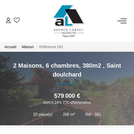
VENTES
LOCATIONS
Accueil
Maison
Référence 561
2 Maisons, 6 chambres, 380m2
,
Saint
GESTION
doulchard
ESTIMATION
579 000 €
PROMOTION
dont 6,24% TTC d'honoraires
10
pièce(s)
•
268
m²
•
Réf : 561
NOTRE AGENCE