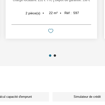
charge locataire: 231 € TTC
Dépôt de garantie: 350 €
22
m²
Réf :
597
2
pièce(s)
lcul capacité d'emprunt
Simulateur de crédit