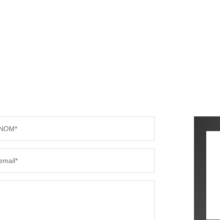
NOM*
email*