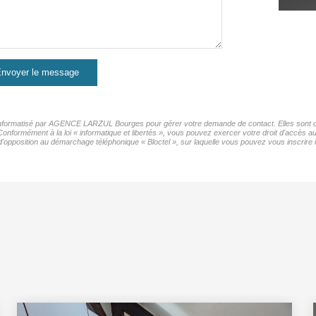
nvoyer le message
er informatisé par AGENCE LARZUL Bourges pour gérer votre demande de contact. Elles sont con
s Conformément à la loi « informatique et libertés », vous pouvez exercer votre droit d'accè
'opposition au démarchage téléphonique « Bloctel », sur laquelle vous pouvez vous inscrire i