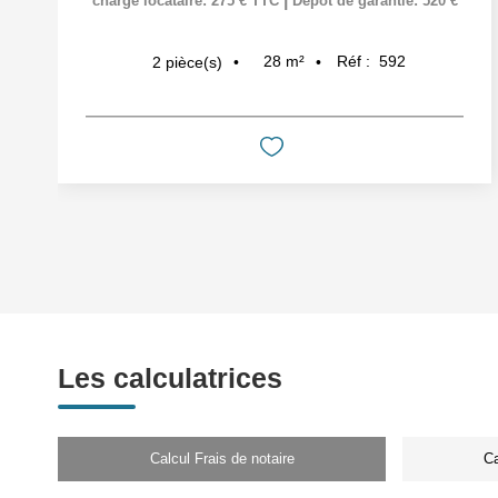
charge locataire: 275 € TTC
Dépôt de garantie: 520 €
28
m²
Réf :
592
2
pièce(s)
Les calculatrices
Calcul Frais de notaire
Ca