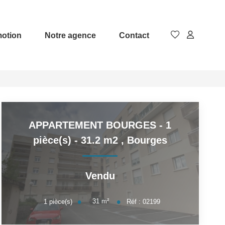
otion
Notre agence
Contact
APPARTEMENT BOURGES - 1
pièce(s) - 31.2 m2
,
Bourges
Vendu
31
m²
1
pièce(s)
Réf :
02199