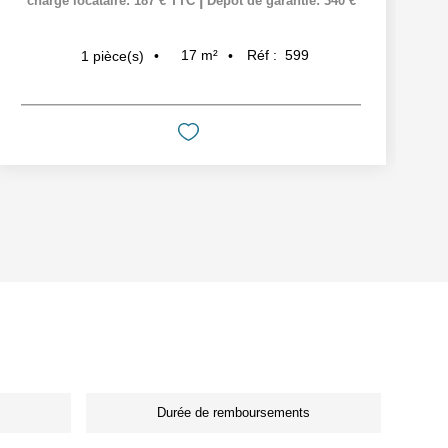
charge locataire: 187 € TTC
Dépôt de garantie: 340 €
17
m²
Réf :
599
1
pièce(s)
Durée de remboursements