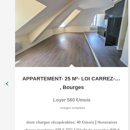
APPARTEMENT- 25 M²- LOI CARREZ- 2° ETG- BOURGES
,
Bourges
Loyer 560 €/mois
charges comprises
|
dont charges récupérables: 40 €/mois
Honoraires
|