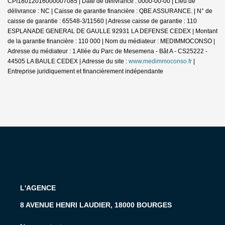
CPI18012016000007085 | Date de délivrance : 0000-00-00 | Lieu de
délivrance : NC | Caisse de garantie financière : QBE ASSURANCE. | N° de
caisse de garantie : 65548-3/11560 | Adresse caisse de garantie : 110
ESPLANADE GENERAL DE GAULLE 92931 LA DEFENSE CEDEX | Montant
de la garantie financière : 110 000 | Nom du médiateur : MEDIMMOCONSO |
Adresse du médiateur : 1 Allée du Parc de Mesemena - Bât A - CS25222 -
44505 LA BAULE CEDEX | Adresse du site :
www.medimmoconso.fr
|
Entreprise juridiquement et financièrement indépendante
L'AGENCE
8 AVENUE HENRI LAUDIER, 18000 BOURGES