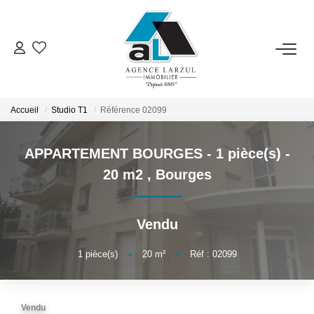
VENTES
LOCATIONS
Accueil
Studio T1
Référence 02099
APPARTEMENT BOURGES - 1 pièce(s) -
GESTION
20 m2
,
Bourges
ESTIMATION
Vendu
PROMOTION
1
pièce(s)
•
20
m²
•
Réf : 02099
NOTRE AGENCE
Vendu