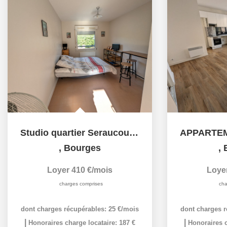
Studio quartier Seraucourt/Industrie
,
Bourges
,
Loyer 410 €/mois
Loye
charges comprises
cha
dont charges récupérables: 25 €/mois
dont charges r
|
|
Honoraires charge locataire: 187 €
Honoraires c