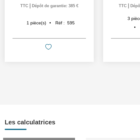
|
|
TTC
Dépôt de garantie: 385 €
TTC
Dépôt
3
pièc
Réf :
595
1
pièce(s)
Les calculatrices