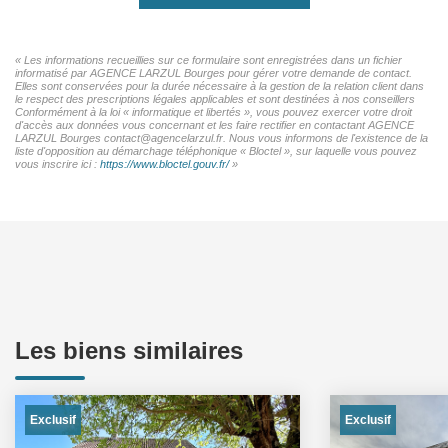
« Les informations recueillies sur ce formulaire sont enregistrées dans un fichier
informatisé par AGENCE LARZUL Bourges pour gérer votre demande de contact.
Elles sont conservées pour la durée nécessaire à la gestion de la relation client dans
le respect des prescriptions légales applicables et sont destinées à nos conseillers
Conformément à la loi « informatique et libertés », vous pouvez exercer votre droit
d'accès aux données vous concernant et les faire rectifier en contactant AGENCE
LARZUL Bourges contact@agencelarzul.fr. Nous vous informons de l'existence de la
liste d'opposition au démarchage téléphonique « Bloctel », sur laquelle vous pouvez
vous inscrire ici :
https://www.bloctel.gouv.fr/
»
Les biens similaires
Exclusif
Exclusif