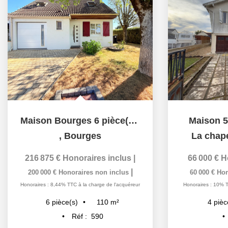
Maison Bourges 6 pièce(s) 110 m2
Maison 5 pi
,
Bourges
La chapelle 
216 875 €
Honoraires inclus
|
66 000 €
Honor
|
200 000 €
Honoraires non inclus
60 000 €
Honorai
Honoraires : 8,44% TTC à la charge de l'acquéreur
Honoraires : 10% TTC à l
110
m²
6
pièce(s)
4
pièce(s)
Réf :
590
Réf