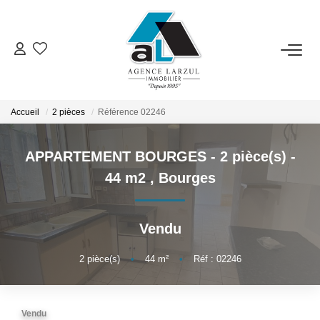
VENTES
LOCATIONS
Accueil
2 pièces
Référence 02246
APPARTEMENT BOURGES - 2 pièce(s) -
GESTION
44 m2
,
Bourges
ESTIMATION
Vendu
PROMOTION
2
pièce(s)
•
44
m²
•
Réf : 02246
NOTRE AGENCE
Vendu