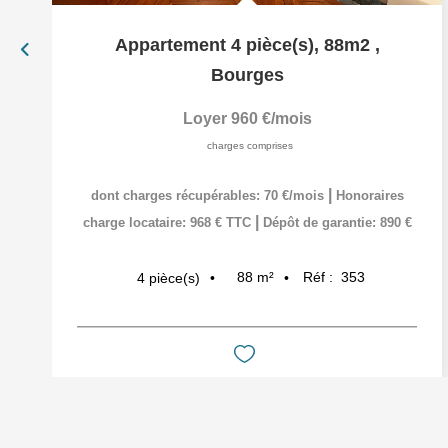
Appartement 4 pièce(s), 88m2
,
Bourges
Loyer 960 €/mois
charges comprises
|
dont charges récupérables: 70 €/mois
Honoraires
|
charge locataire: 968 € TTC
Dépôt de garantie: 890 €
88
m²
Réf :
353
4
pièce(s)