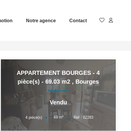
otion
Notre agence
Contact
APPARTEMENT BOURGES - 4
pièce(s) - 69.03 m2
,
Bourges
Vendu
69
m²
4
pièce(s)
Réf :
02283