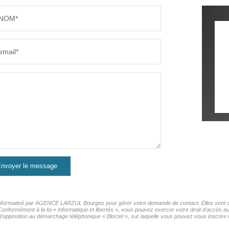
NOM*
email*
nvoyer le message
er informatisé par AGENCE LARZUL Bourges pour gérer votre demande de contact. Elles sont con
s Conformément à la loi « informatique et libertés », vous pouvez exercer votre droit d'accè
'opposition au démarchage téléphonique « Bloctel », sur laquelle vous pouvez vous inscrire i