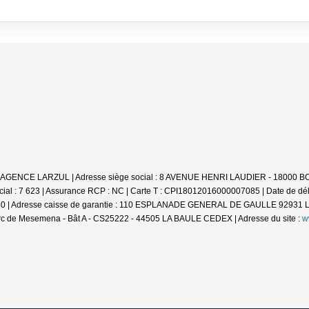
le : AGENCE LARZUL | Adresse siège social : 8 AVENUE HENRI LAUDIER - 18000
ial : 7 623 | Assurance RCP : NC |
Carte T : CPI18012016000007085 | Date de déliv
1560 | Adresse caisse de garantie : 110 ESPLANADE GENERAL DE GAULLE 92931 LA
rc de Mesemena - Bât A - CS25222 - 44505 LA BAULE CEDEX | Adresse du site :
w