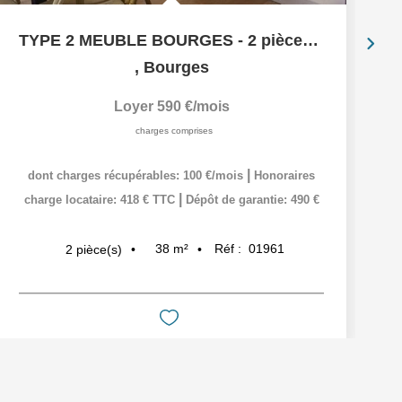
TYPE 2 MEUBLE BOURGES - 2 pièces - 38 m2
,
Bourges
Loyer 590 €/mois
charges comprises
|
dont charges récupérables: 100 €/mois
Honoraires
|
charge locataire: 418 € TTC
Dépôt de garantie: 490 €
38
m²
Réf :
01961
2
pièce(s)