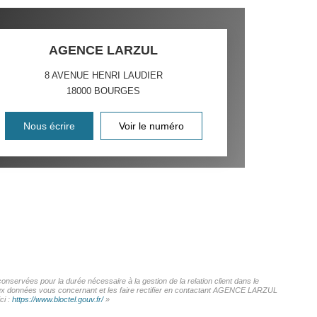
AGENCE LARZUL
8 AVENUE HENRI LAUDIER
18000
BOURGES
Nous écrire
Voir le numéro
servées pour la durée nécessaire à la gestion de la relation client dans le
s aux données vous concernant et les faire rectifier en contactant AGENCE LARZUL
ci :
https://www.bloctel.gouv.fr/
»