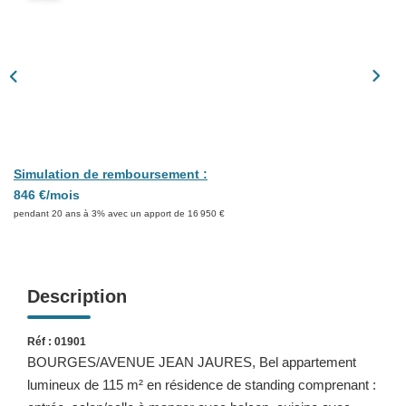
Présentation
Nous Contacter
Nos Actualités
Avis Clients
CONTACT
Simulation de remboursement :
846 €/mois
pendant 20 ans à 3% avec un apport de 16 950 €
Description
Réf : 01901
BOURGES/AVENUE JEAN JAURES, Bel appartement
lumineux de 115 m² en résidence de standing comprenant :