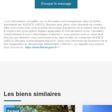
Envoyer le message
« Les informations recueillies sur ce formulaire sont enregistrées dans un fichier
informatisé par AGENCE LARZUL Bourges pour gérer votre demande de contact.
Elles sont conservées pour la durée nécessaire à la gestion de la relation client dans
le respect des prescriptions légales applicables et sont destinées à nos conseillers
Conformément à la loi « informatique et libertés », vous pouvez exercer votre droit
d'accès aux données vous concernant et les faire rectifier en contactant AGENCE
LARZUL Bourges contact@agencelarzul.fr. Nous vous informons de l'existence de la
liste d'opposition au démarchage téléphonique « Bloctel », sur laquelle vous pouvez
vous inscrire ici :
https://www.bloctel.gouv.fr/
»
Les biens similaires
Exclusif