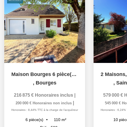
Maison Bourges 6 pièce(s) 110 m2
,
Bourges
,
Sain
216 875 €
Honoraires inclus
|
579 000 €
H
|
200 000 €
Honoraires non inclus
545 000 €
Ho
Honoraires : 8,44% TTC à la charge de l'acquéreur
Honoraires : 6,24% 
110
m²
6
pièce(s)
10
pièc