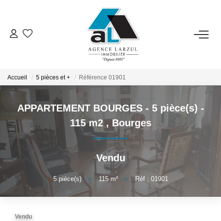
VENTES
LOCATIONS
Accueil
5 pièces et +
Référence 01901
APPARTEMENT BOURGES - 5 pièce(s) -
GESTION
115 m2
,
Bourges
ESTIMATION
Vendu
PROMOTION
5
pièce(s)
•
115
m²
•
Réf : 01901
NOTRE AGENCE
Vendu