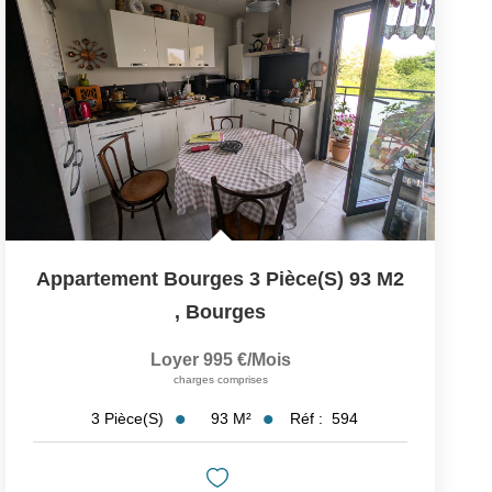
Appartement Bourges 3 Pièce(s) 93 M2
,
Bourges
Loyer 995 €/mois
charges comprises
93
M²
Réf :
594
3
Pièce(s)