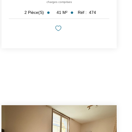
charges comprises
41
M²
Réf :
474
2
Pièce(s)