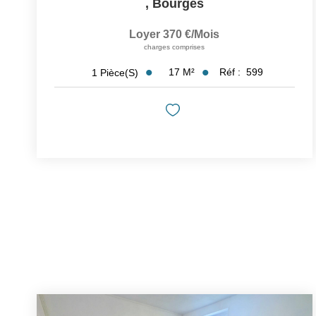
,
Bourges
Loyer 370 €/mois
charges comprises
17
M²
Réf :
599
1
Pièce(s)