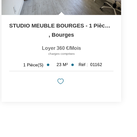
STUDIO MEUBLE BOURGES - 1 Pièce- 23 M2
,
Bourges
Loyer 360 €/mois
charges comprises
23
M²
Réf :
01162
1
Pièce(s)