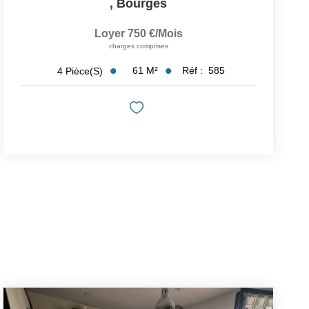
,
Bourges
Loyer 750 €/mois
charges comprises
61
M²
Réf :
585
4
Pièce(s)