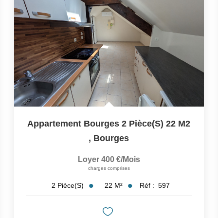
Appartement Bourges 2 Pièce(s) 22 M2
,
Bourges
Loyer 400 €/mois
charges comprises
22
M²
Réf :
597
2
Pièce(s)