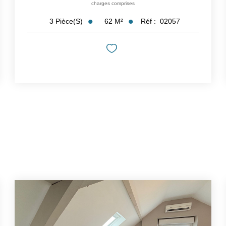
charges comprises
62
M²
Réf :
02057
3
Pièce(s)