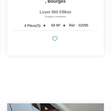
,
Bourges
Loyer 860 €/mois
charges comprises
69
M²
Réf :
02095
4
Pièce(s)