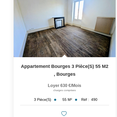
Appartement Bourges 3 Pièce(s) 55 M2
,
Bourges
Loyer 630 €/mois
charges comprises
55
M²
Réf :
490
3
Pièce(s)