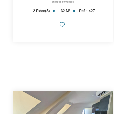
charges comprises
32
M²
Réf :
427
2
Pièce(s)