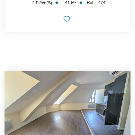
41
M²
Réf :
474
2
Pièce(s)