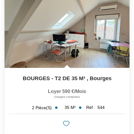
BOURGES - T2 DE 35 M²
,
Bourges
Loyer 590 €/mois
charges comprises
35
M²
Réf :
544
2
Pièce(s)