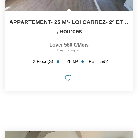
APPARTEMENT- 25 M²- LOI CARREZ- 2° ETG- BOURGES
,
Bourges
Loyer 560 €/mois
charges comprises
28
M²
Réf :
592
2
Pièce(s)