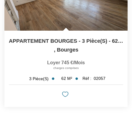
APPARTEMENT BOURGES - 3 Pièce(s) - 62 M2
,
Bourges
Loyer 745 €/mois
charges comprises
62
M²
Réf :
02057
3
Pièce(s)