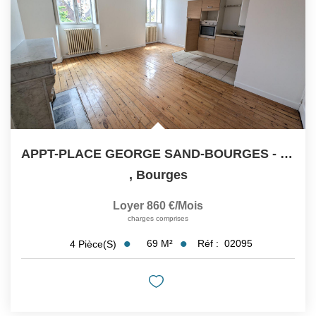
APPT-PLACE GEORGE SAND-BOURGES - 4 Pièce(s) - 68 M2
,
Bourges
Loyer 860 €/mois
charges comprises
69
M²
Réf :
02095
4
Pièce(s)