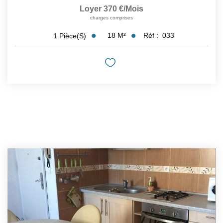
Loyer 370 €/mois
charges comprises
18
M²
Réf :
033
1
Pièce(s)