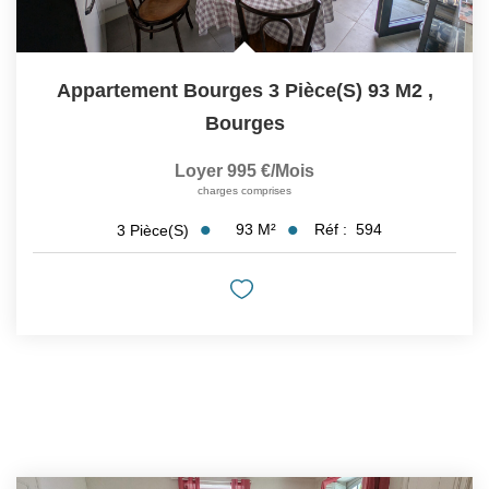
Appartement Bourges 3 Pièce(s) 93 M2
,
Bourges
Loyer 995 €/mois
charges comprises
93
M²
Réf :
594
3
Pièce(s)