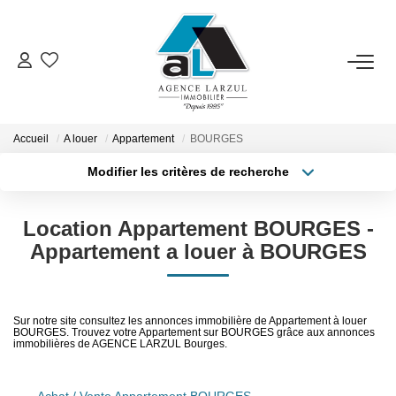
VENTES
LOCATIONS
Accueil
A louer
Appartement
BOURGES
Modifier les critères de recherche
Type de transaction
Localisation
GESTION
Acheter
Localisation
Location Appartement BOURGES -
Type de bien
Sélectionnez...
Surface min
ESTIMATION
Appartement a louer à BOURGES
Plus de critères
Budget max
PROMOTION
Sur notre site consultez les annonces immobilière de Appartement à louer
BOURGES. Trouvez votre Appartement sur BOURGES grâce aux annonces
Créer une alerte
immobilières de AGENCE LARZUL Bourges.
NOTRE AGENCE