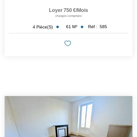
Loyer 750 €/mois
charges comprises
61
M²
Réf :
585
4
Pièce(s)