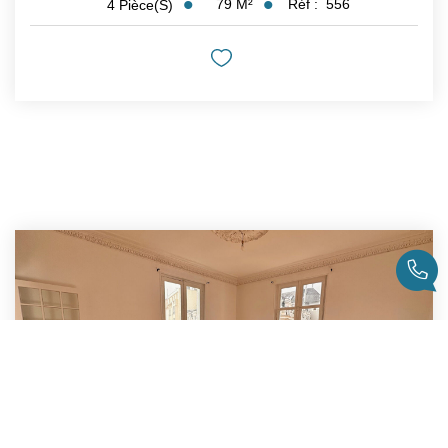
79
M²
Réf :
556
4
Pièce(s)