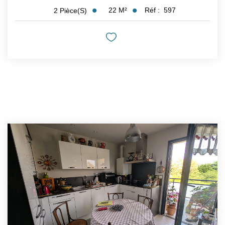
22
M²
Réf :
597
2
Pièce(s)