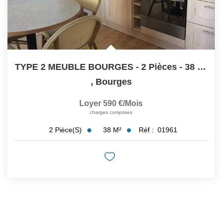
TYPE 2 MEUBLE BOURGES - 2 Pièces - 38 M2
,
Bourges
Loyer 590 €/mois
charges comprises
38
M²
Réf :
01961
2
Pièce(s)