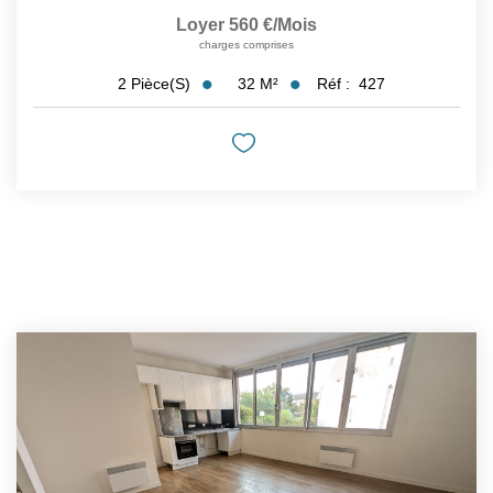
Loyer 560 €/mois
charges comprises
32
M²
Réf :
427
2
Pièce(s)