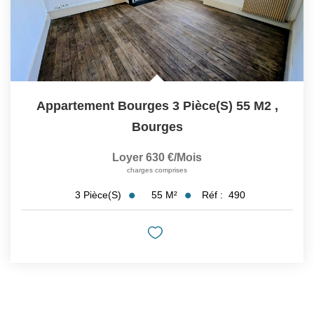
Appartement Bourges 3 Pièce(s) 55 M2
,
Bourges
Loyer 630 €/mois
charges comprises
55
M²
Réf :
490
3
Pièce(s)