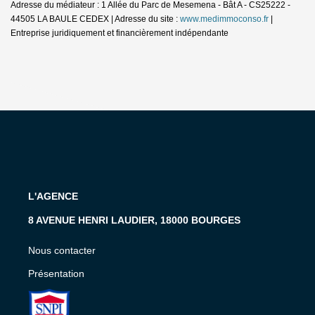
Adresse du médiateur : 1 Allée du Parc de Mesemena - Bât A - CS25222 -
44505 LA BAULE CEDEX | Adresse du site :
www.medimmoconso.fr
|
Entreprise juridiquement et financièrement indépendante
L'AGENCE
8 AVENUE HENRI LAUDIER, 18000 BOURGES
Nous contacter
Présentation