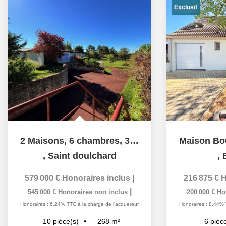
Exclusif
2 Maisons, 6 chambres, 380m2
,
Saint doulchard
,
579 000 €
Honoraires inclus
|
216 875 €
H
|
545 000 €
Honoraires non inclus
200 000 €
Ho
Honoraires : 6,24% TTC à la charge de l'acquéreur
Honoraires : 8,44% 
268
m²
10
pièce(s)
6
pièc