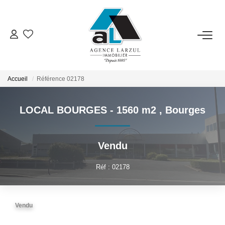
VENTES
LOCATIONS
Accueil
Référence 02178
LOCAL BOURGES - 1560 m2
,
Bourges
GESTION
ESTIMATION
Vendu
Réf : 02178
PROMOTION
NOTRE AGENCE
Vendu