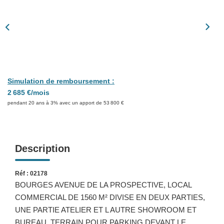
Présentation
Nous Contacter
Nos Actualités
Avis Clients
Simulation de remboursement :
CONTACT
2 685 €/mois
pendant 20 ans à 3% avec un apport de 53 800 €
Description
Réf : 02178
BOURGES AVENUE DE LA PROSPECTIVE, LOCAL
COMMERCIAL DE 1560 M² DIVISE EN DEUX PARTIES,
UNE PARTIE ATELIER ET L AUTRE SHOWROOM ET
BUREAU. TERRAIN POUR PARKING DEVANT LE