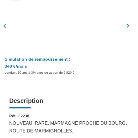
Présentation
Nous Contacter
Nos Actualités
Avis Clients
CONTACT
Simulation de remboursement :
340 €/mois
pendant 20 ans à 3% avec un apport de 6 820 €
Description
Réf : 02238
NOUVEAU, RARE, MARMAGNE PROCHE DU BOURG,
ROUTE DE MARMIGNOLLES,