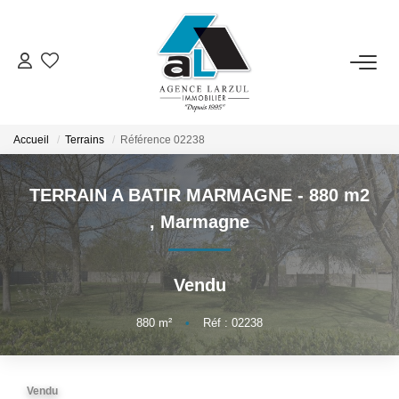
VENTES
LOCATIONS
Accueil
Terrains
Référence 02238
TERRAIN A BATIR MARMAGNE - 880 m2
GESTION
,
Marmagne
ESTIMATION
Vendu
PROMOTION
880
m²
•
Réf : 02238
NOTRE AGENCE
Vendu