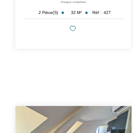
charges comprises
32
M²
Réf :
427
2
Pièce(s)