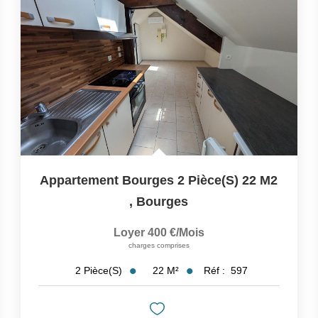
Appartement Bourges 2 Pièce(s) 22 M2
,
Bourges
Loyer 400 €/mois
charges comprises
22
M²
Réf :
597
2
Pièce(s)