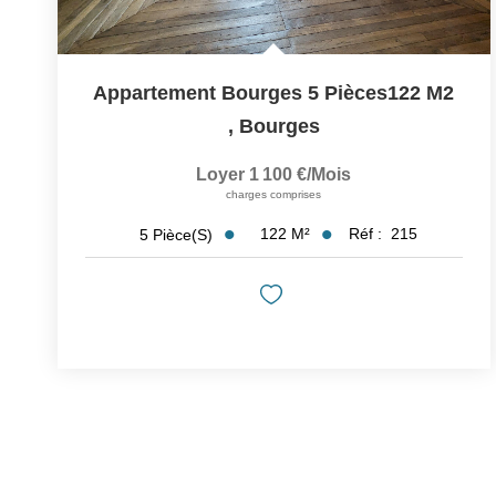
Appartement Bourges 5 Pièces122 M2
,
Bourges
Loyer 1 100 €/mois
charges comprises
122
M²
Réf :
215
5
Pièce(s)