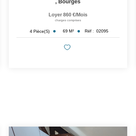
,
Bourges
Loyer 860 €/mois
charges comprises
69
M²
Réf :
02095
4
Pièce(s)