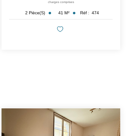
charges comprises
41
M²
Réf :
474
2
Pièce(s)