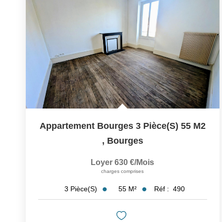
Appartement Bourges 3 Pièce(s) 55 M2
,
Bourges
Loyer 630 €/mois
charges comprises
55
M²
Réf :
490
3
Pièce(s)