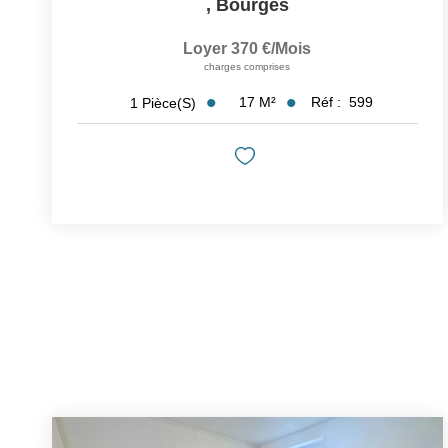
,
Bourges
Loyer 370 €/mois
charges comprises
17
M²
Réf :
599
1
Pièce(s)