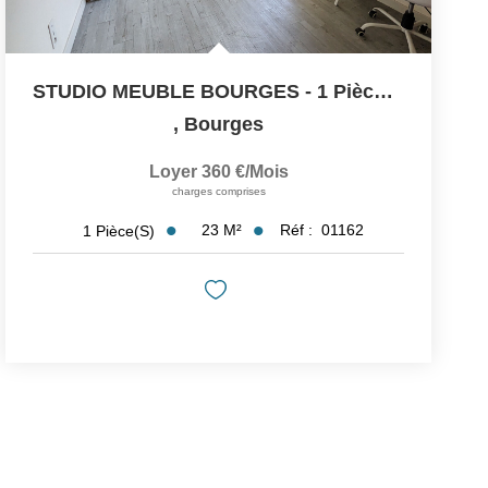
STUDIO MEUBLE BOURGES - 1 Pièce- 23 M2
,
Bourges
Loyer 360 €/mois
charges comprises
23
M²
Réf :
01162
1
Pièce(s)