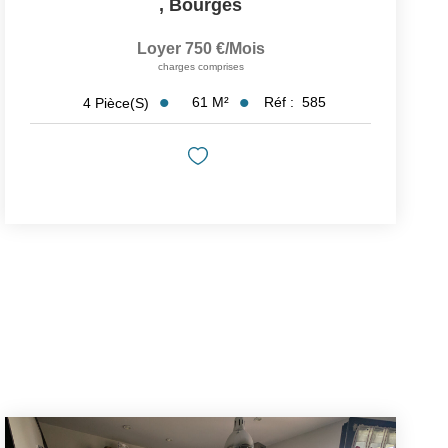
,
Bourges
Loyer 750 €/mois
charges comprises
61
M²
Réf :
585
4
Pièce(s)