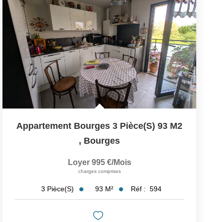
Appartement Bourges 3 Pièce(s) 93 M2
,
Bourges
Loyer 995 €/mois
charges comprises
93
M²
Réf :
594
3
Pièce(s)