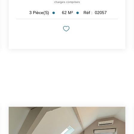
charges comprises
62
M²
Réf :
02057
3
Pièce(s)