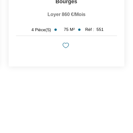
Bourges
Loyer 860 €/mois
75
M²
Réf :
551
4
Pièce(s)