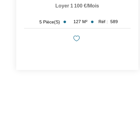
Loyer 1 100 €/mois
127
M²
Réf :
589
5
Pièce(s)