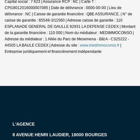
Capital social : 7 623 | Assurance RCP : NC |
Carte T :
CPI18012016000007085 | Date de délivrance : 0000-00-00 | Lieu de
délivrance : NC | Caisse de garantie financière : QBE ASSURANCE. | N° de
caisse de garantie : 65548-3/11560 | Adresse caisse de garantie : 110
ESPLANADE GENERAL DE GAULLE 92931 LA DEFENSE CEDEX | Montant
de la garantie financière : 110 000 | Nom du médiateur : MEDIMMOCONSO |
Adresse du médiateur : 1 Allée du Parc de Mesemena - Bât A - CS25222 -
44505 LA BAULE CEDEX | Adresse du site :
www.medimmoconso.fr
|
Entreprise juridiquement et financièrement indépendante
L'AGENCE
8 AVENUE HENRI LAUDIER, 18000 BOURGES