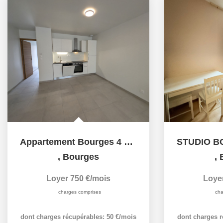
Appartement Bourges 4 pièce(s) 61 m2
,
Bourges
,
Loyer 750 €/mois
Loye
charges comprises
cha
dont charges récupérables: 50 €/mois
dont charges r