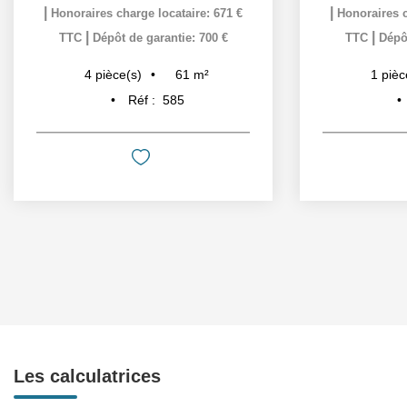
|
|
Honoraires charge locataire: 671 €
Honoraires c
|
|
TTC
Dépôt de garantie: 700 €
TTC
Dépôt
61
m²
4
pièce(s)
1
pièc
Réf :
585
Les calculatrices