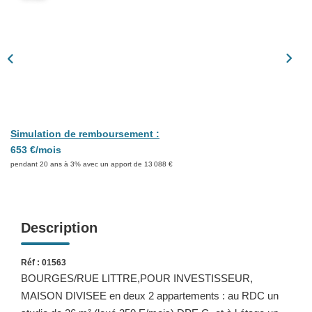
Présentation
Nous Contacter
Nos Actualités
Avis Clients
CONTACT
Simulation de remboursement :
653 €/mois
pendant 20 ans à 3% avec un apport de 13 088 €
Description
Réf : 01563
BOURGES/RUE LITTRE,POUR INVESTISSEUR,
MAISON DIVISEE en deux 2 appartements : au RDC un