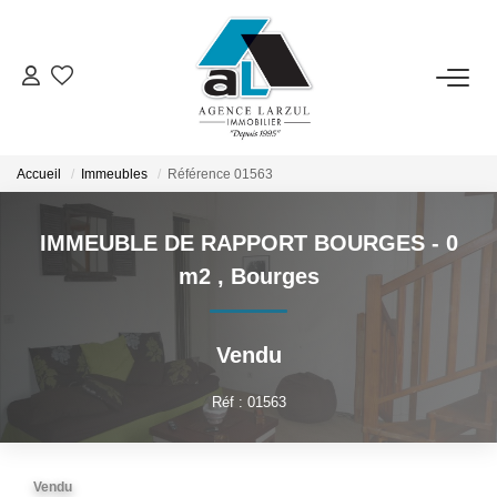
VENTES
LOCATIONS
Accueil
Immeubles
Référence 01563
IMMEUBLE DE RAPPORT BOURGES - 0
GESTION
m2
,
Bourges
ESTIMATION
Vendu
PROMOTION
Réf : 01563
NOTRE AGENCE
Vendu