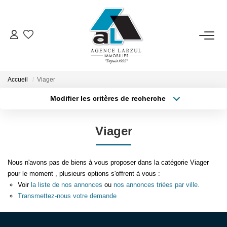
VENTES
LOCATIONS
Accueil
Viager
Modifier les critères de recherche
Type de transaction
Localisation
GESTION
Acheter
Localisation
Viager
Type de bien
Sélectionnez...
Surface min
ESTIMATION
Nous n'avons pas de biens à vous proposer dans la catégorie Viager
Plus de critères
Budget max
PROMOTION
pour le moment , plusieurs options s'offrent à vous :
Voir
la liste de nos annonces
ou
nos annonces triées par ville.
Créer une alerte
Transmettez-nous votre demande
NOTRE AGENCE