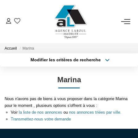
VENTES
LOCATIONS
Accueil
Marina
Modifier les critères de recherche
Type de transaction
Localisation
GESTION
Acheter
Localisation
Marina
Type de bien
Sélectionnez...
Surface min
ESTIMATION
Nous n'avons pas de biens à vous proposer dans la catégorie Marina
Plus de critères
Budget max
PROMOTION
pour le moment , plusieurs options s'offrent à vous :
Voir
la liste de nos annonces
ou
nos annonces triées par ville.
Créer une alerte
Transmettez-nous votre demande
NOTRE AGENCE