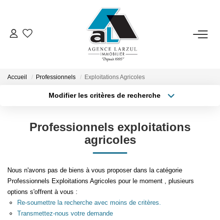
VENTES
LOCATIONS
Accueil
Professionnels
Exploitations Agricoles
Modifier les critères de recherche
Type de transaction
Localisation
GESTION
Acheter
Localisation
Professionnels exploitations
Type de bien
Sélectionnez...
Surface min
ESTIMATION
agricoles
Plus de critères
Budget max
PROMOTION
Nous n'avons pas de biens à vous proposer dans la catégorie
Professionnels Exploitations Agricoles pour le moment , plusieurs
Créer une alerte
options s'offrent à vous :
NOTRE AGENCE
Re-soumettre la recherche avec moins de critères.
Transmettez-nous votre demande