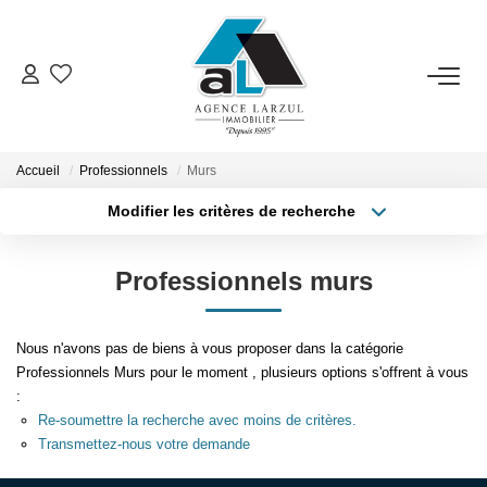
VENTES
LOCATIONS
Accueil
Professionnels
Murs
Modifier les critères de recherche
GESTION
Localisation
Type de transaction
Surface min
Professionnels murs
Type de bien
ESTIMATION
Plus de critères
Budget max
Nous n'avons pas de biens à vous proposer dans la catégorie
Créer une alerte
PROMOTION
Professionnels Murs pour le moment , plusieurs options s'offrent à vous
:
Re-soumettre la recherche avec moins de critères.
NOTRE AGENCE
Transmettez-nous votre demande
Présentation