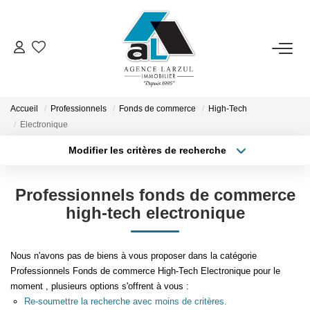
VENTES
LOCATIONS
Accueil
Professionnels
Fonds de commerce
High-Tech
Electronique
Modifier les critères de recherche
GESTION
Type de transaction
Localisation
Acheter
Localisation
Professionnels fonds de commerce
ESTIMATION
Type de bien
Sélectionnez...
Surface min
high-tech electronique
PROMOTION
Plus de critères
Budget max
Nous n'avons pas de biens à vous proposer dans la catégorie
Professionnels Fonds de commerce High-Tech Electronique pour le
NOTRE AGENCE
Créer une alerte
moment , plusieurs options s'offrent à vous :
Re-soumettre la recherche avec moins de critères.