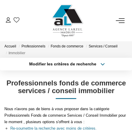
VENTES
LOCATIONS
Accueil
Professionnels
Fonds de commerce
Services / Conseil
Immobilier
Modifier les critères de recherche
GESTION
Localisation
Type de transaction
Surface min
Professionnels fonds de commerce
Type de bien
ESTIMATION
services / conseil immobilier
Plus de critères
Budget max
PROMOTION
Créer une alerte
Nous n'avons pas de biens à vous proposer dans la catégorie
Professionnels Fonds de commerce Services / Conseil Immobilier pour
NOTRE AGENCE
le moment , plusieurs options s'offrent à vous :
Re-soumettre la recherche avec moins de critères.
Présentation