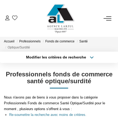
VENTES
LOCATIONS
Accueil
Professionnels
Fonds de commerce
Santé
Optique/Surdité
Modifier les critères de recherche
GESTION
Type de transaction
Localisation
Acheter
Localisation
Professionnels fonds de commerce
ESTIMATION
Type de bien
Sélectionnez...
Surface min
santé optique/surdité
PROMOTION
Plus de critères
Budget max
Nous n'avons pas de biens à vous proposer dans la catégorie
Professionnels Fonds de commerce Santé Optique/Surdité pour le
NOTRE AGENCE
Créer une alerte
moment , plusieurs options s'offrent à vous :
Re-soumettre la recherche avec moins de critères.