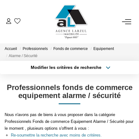
VENTES
LOCATIONS
Accueil
Professionnels
Fonds de commerce
Equipement
Alarme / Sécurité
Modifier les critères de recherche
GESTION
Type de transaction
Localisation
Acheter
Localisation
Professionnels fonds de commerce
ESTIMATION
Type de bien
Sélectionnez...
Surface min
equipement alarme / sécurité
PROMOTION
Plus de critères
Budget max
Nous n'avons pas de biens à vous proposer dans la catégorie
Professionnels Fonds de commerce Equipement Alarme / Sécurité pour
NOTRE AGENCE
Créer une alerte
le moment , plusieurs options s'offrent à vous :
Re-soumettre la recherche avec moins de critères.