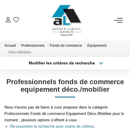
VENTES
LOCATIONS
Accueil
Professionnels
Fonds de commerce
Equipement
Déco./Mobilier
Modifier les critères de recherche
GESTION
Type de transaction
Localisation
Acheter
Localisation
Professionnels fonds de commerce
ESTIMATION
Type de bien
Sélectionnez...
Surface min
equipement déco./mobilier
PROMOTION
Plus de critères
Budget max
Nous n'avons pas de biens à vous proposer dans la catégorie
Professionnels Fonds de commerce Equipement Déco./Mobilier pour le
NOTRE AGENCE
Créer une alerte
moment , plusieurs options s'offrent à vous :
Re-soumettre la recherche avec moins de critères.