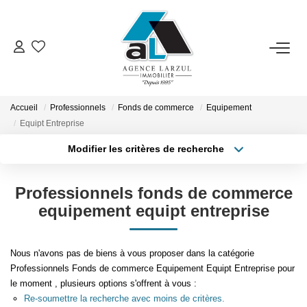
VENTES
LOCATIONS
Accueil
Professionnels
Fonds de commerce
Equipement
Equipt Entreprise
Modifier les critères de recherche
GESTION
Type de transaction
Localisation
Acheter
Localisation
Professionnels fonds de commerce
ESTIMATION
Type de bien
Sélectionnez...
Surface min
equipement equipt entreprise
PROMOTION
Plus de critères
Budget max
Nous n'avons pas de biens à vous proposer dans la catégorie
Professionnels Fonds de commerce Equipement Equipt Entreprise pour
NOTRE AGENCE
Créer une alerte
le moment , plusieurs options s'offrent à vous :
Re-soumettre la recherche avec moins de critères.