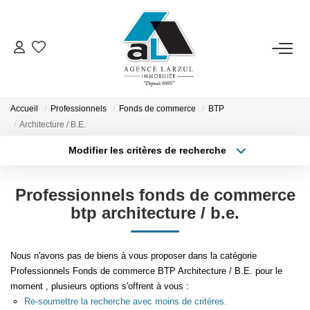
VENTES
LOCATIONS
Accueil
Professionnels
Fonds de commerce
BTP
Architecture / B.E.
Modifier les critères de recherche
GESTION
Type de transaction
Localisation
Acheter
Localisation
Professionnels fonds de commerce
ESTIMATION
Type de bien
Sélectionnez...
Surface min
btp architecture / b.e.
PROMOTION
Plus de critères
Budget max
Nous n'avons pas de biens à vous proposer dans la catégorie
Professionnels Fonds de commerce BTP Architecture / B.E. pour le
NOTRE AGENCE
Créer une alerte
moment , plusieurs options s'offrent à vous :
Re-soumettre la recherche avec moins de critères.