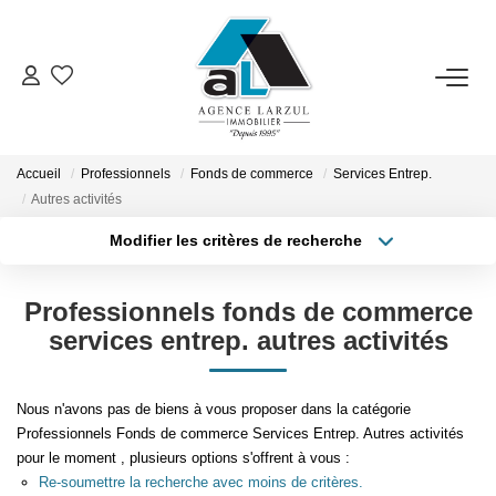
VENTES
LOCATIONS
Accueil
Professionnels
Fonds de commerce
Services Entrep.
Autres activités
Modifier les critères de recherche
GESTION
Type de transaction
Localisation
Acheter
Localisation
Professionnels fonds de commerce
ESTIMATION
Type de bien
Sélectionnez...
Surface min
services entrep. autres activités
PROMOTION
Plus de critères
Budget max
Nous n'avons pas de biens à vous proposer dans la catégorie
Professionnels Fonds de commerce Services Entrep. Autres activités
NOTRE AGENCE
Créer une alerte
pour le moment , plusieurs options s'offrent à vous :
Re-soumettre la recherche avec moins de critères.