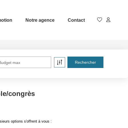
otion
Notre agence
Contact
Budget max
le/congrès
eurs options s'offrent à vous :