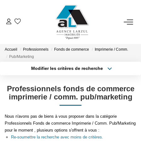
VENTES
LOCATIONS
Accueil
Professionnels
Fonds de commerce
Imprimerie / Comm.
Pub/Marketing
Modifier les critères de recherche
GESTION
Localisation
Type de transaction
Surface min
Professionnels fonds de commerce
Type de bien
ESTIMATION
imprimerie / comm. pub/marketing
Plus de critères
Budget max
PROMOTION
Créer une alerte
Nous n'avons pas de biens à vous proposer dans la catégorie
Professionnels Fonds de commerce Imprimerie / Comm. Pub/Marketing
NOTRE AGENCE
pour le moment , plusieurs options s'offrent à vous :
Re-soumettre la recherche avec moins de critères.
Présentation