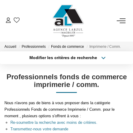
VENTES
LOCATIONS
Accueil
Professionnels
Fonds de commerce
Imprimerie / Comm.
Modifier les critères de recherche
Type de transaction
Localisation
GESTION
Acheter
Localisation
Professionnels fonds de commerce
Type de bien
Sélectionnez...
Surface min
ESTIMATION
imprimerie / comm.
Plus de critères
Budget max
PROMOTION
Nous n'avons pas de biens à vous proposer dans la catégorie
Professionnels Fonds de commerce Imprimerie / Comm. pour le
Créer une alerte
moment , plusieurs options s'offrent à vous :
NOTRE AGENCE
Re-soumettre la recherche avec moins de critères.
Transmettez-nous votre demande