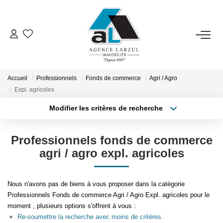
VENTES
LOCATIONS
Accueil
Professionnels
Fonds de commerce
Agri / Agro
Expl. agricoles
Modifier les critères de recherche
GESTION
Localisation
Type de transaction
Surface min
Professionnels fonds de commerce
Type de bien
ESTIMATION
agri / agro expl. agricoles
Plus de critères
Budget max
PROMOTION
Créer une alerte
Nous n'avons pas de biens à vous proposer dans la catégorie
Professionnels Fonds de commerce Agri / Agro Expl. agricoles pour le
NOTRE AGENCE
moment , plusieurs options s'offrent à vous :
Re-soumettre la recherche avec moins de critères.
Présentation