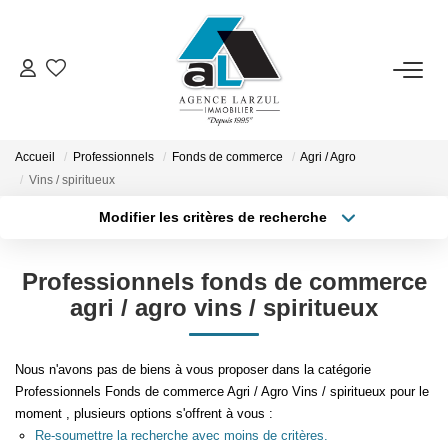
VENTES
LOCATIONS
Accueil
Professionnels
Fonds de commerce
Agri / Agro
Vins / spiritueux
Modifier les critères de recherche
GESTION
Type de transaction
Localisation
Acheter
Localisation
Professionnels fonds de commerce
ESTIMATION
Type de bien
Sélectionnez...
Surface min
agri / agro vins / spiritueux
PROMOTION
Plus de critères
Budget max
Nous n'avons pas de biens à vous proposer dans la catégorie
Professionnels Fonds de commerce Agri / Agro Vins / spiritueux pour le
NOTRE AGENCE
Créer une alerte
moment , plusieurs options s'offrent à vous :
Re-soumettre la recherche avec moins de critères.