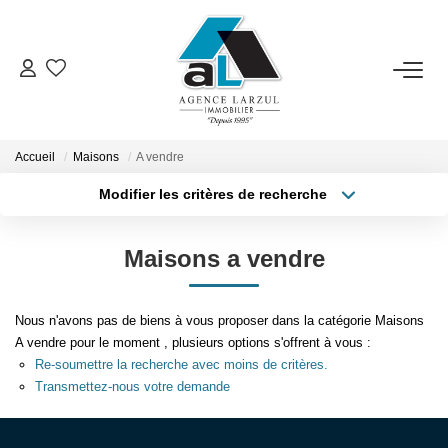
VENTES
LOCATIONS
Accueil
Maisons
A vendre
Modifier les critères de recherche
GESTION
Localisation
Type de transaction
Surface min
Maisons a vendre
Type de bien
ESTIMATION
Plus de critères
Budget max
Nous n'avons pas de biens à vous proposer dans la catégorie Maisons
Créer une alerte
PROMOTION
A vendre pour le moment , plusieurs options s'offrent à vous :
Re-soumettre la recherche avec moins de critères.
Transmettez-nous votre demande
NOTRE AGENCE
Présentation