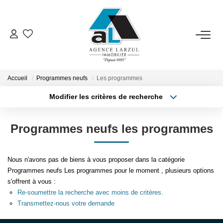
VENTES
LOCATIONS
Accueil
Programmes neufs
Les programmes
Modifier les critères de recherche
Type de transaction
Localisation
GESTION
Acheter
Localisation
Programmes neufs les programmes
Type de bien
Sélectionnez...
Surface min
ESTIMATION
Nous n'avons pas de biens à vous proposer dans la catégorie
Plus de critères
Budget max
PROMOTION
Programmes neufs Les programmes pour le moment , plusieurs options
s'offrent à vous :
Créer une alerte
Re-soumettre la recherche avec moins de critères.
NOTRE AGENCE
Transmettez-nous votre demande