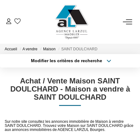
VENTES
LOCATIONS
Accueil
A vendre
Maison
SAINT DOULCHARD
Modifier les critères de recherche
Type de transaction
Localisation
GESTION
Acheter
Localisation
Achat / Vente Maison SAINT
Type de bien
Sélectionnez...
Surface min
ESTIMATION
DOULCHARD - Maison a vendre à
SAINT DOULCHARD
Plus de critères
Budget max
PROMOTION
Créer une alerte
Sur notre site consultez les annonces immobilière de Maison à vendre
NOTRE AGENCE
SAINT DOULCHARD. Trouvez votre Maison sur SAINT DOULCHARD grâce
aux annonces immobilières de AGENCE LARZUL Bourges.