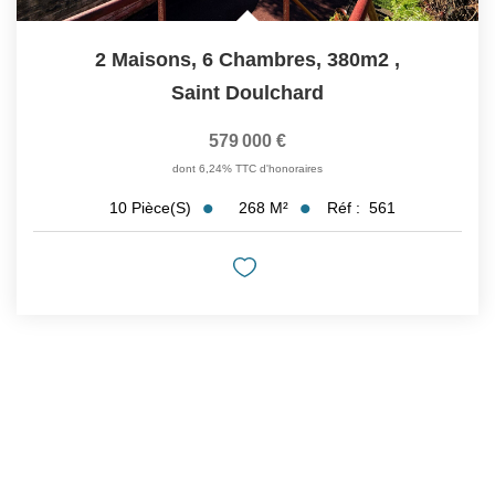
2 Maisons, 6 Chambres, 380m2
,
Saint Doulchard
579 000 €
dont 6,24% TTC d'honoraires
268
M²
Réf :
561
10
Pièce(s)