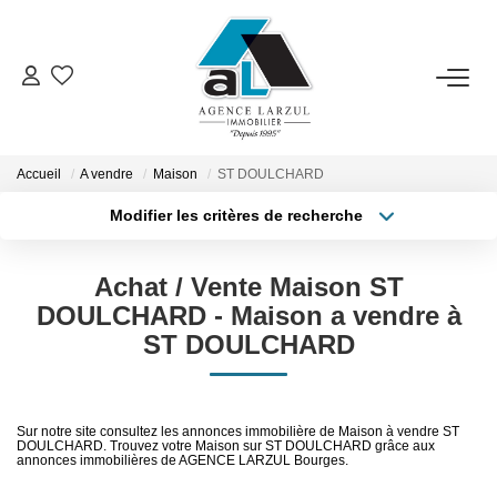
VENTES
LOCATIONS
Accueil
A vendre
Maison
ST DOULCHARD
Modifier les critères de recherche
Type de transaction
Localisation
GESTION
Acheter
Localisation
Achat / Vente Maison ST
Type de bien
Sélectionnez...
Surface min
ESTIMATION
DOULCHARD - Maison a vendre à
ST DOULCHARD
Plus de critères
Budget max
PROMOTION
Créer une alerte
Sur notre site consultez les annonces immobilière de Maison à vendre ST
NOTRE AGENCE
DOULCHARD. Trouvez votre Maison sur ST DOULCHARD grâce aux
annonces immobilières de AGENCE LARZUL Bourges.